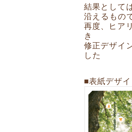
結果として
沿えるもの
再度、ヒア
き
修正デザイ
した
■表紙デザイ