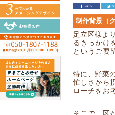
制作背景（
足立区様よ
るきっかけ
というご要
特に、野菜
忙しさから
ローチをお
そこで、区