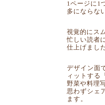
1ページに
多にならな
視覚的にス
忙しい読者
仕上げまし
デザイン面
ィットする「
野菜や料理
思わずシェ
ます。